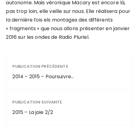
autonome. Mais véronique Macary est encore là,
e
u
pas trop loin, elle veille sur nous. Elle réalisera pour
r
la dernière fois els montages des différents
a
« fragments » que nous allons présenter en janvier
u
2016 sur les ondes de Radio Pluriel.
d
i
o
PUBLICATION PRÉCÉDENTE
2014 – 2015 – Poursuivre…
PUBLICATION SUIVANTE
2015 – La joie 2/2