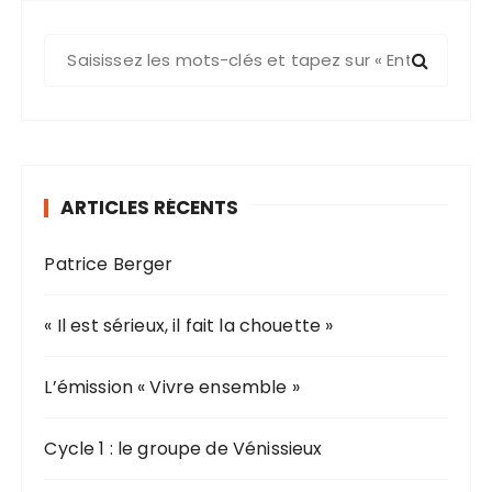
R
e
c
h
e
r
ARTICLES RÉCENTS
c
h
Patrice Berger
e
p
o
« Il est sérieux, il fait la chouette »
u
r
L’émission « Vivre ensemble »
:
Cycle 1 : le groupe de Vénissieux