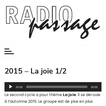
P
a
s
s
e
r
a
Radio passage
un atelier radio nomade en psychiatrie et au-delà
u
c
o
n
t
2015 – La joie 1/2
e
n
L
u
00:00
00:00
e
Le second cycle a pour thème
La joie
. Il se déroule
c
à l’automne 2015. Le groupe est de plus en plus
t