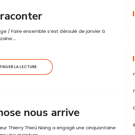
raconter
age / Faire ensemble s’est déroulé de janvier à
zaine….
INUER LA LECTURE
ose nous arrive
nseur Thierry Thieû Niang a engagé une cinquantaine
ans une aventure…