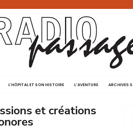
ge
e et au-delà
L’HÔPITAL ET SON HISTOIRE
L’AVENTURE
ARCHIVES 
ssions et créations
onores