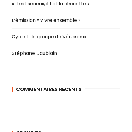
o
« Il est sérieux, il fait la chouette »
u
r
L’émission « Vivre ensemble »
:
Cycle 1 : le groupe de Vénissieux
Stéphane Daublain
COMMENTAIRES RÉCENTS