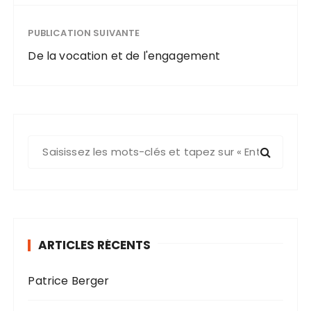
PUBLICATION SUIVANTE
De la vocation et de l'engagement
R
e
c
h
e
r
ARTICLES RÉCENTS
c
h
Patrice Berger
e
p