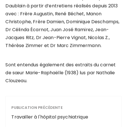
e
Daublain à partir d’entretiens réalisés depuis 2013
u
avec : Frère Augustin, René Béchet, Manon
r
Christophe, Frère Damien, Dominique Deschamps,
a
Dr Célinda Écarnot, Juan José Ramirez, Jean-
u
Jacques Ritz, Dr Jean-Pierre Vignat, Nicolas Z.,
d
i
Thérèse Zimmer et Dr Marc Zimmermann.
o
Sont entendus également des extraits du carnet
de sœur Marie-Raphaëlle (1938) lus par Nathalie
Clouzeau.
PUBLICATION PRÉCÉDENTE
Travailler à l'hôpital psychiatrique