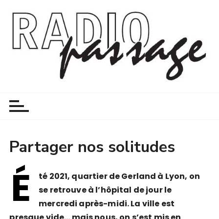
P
a
s
s
e
r
a
Radio passage
un atelier radio nomade en psychiatrie et au-delà
u
c
o
n
t
Partager nos solitudes
e
n
É
té 2021, quartier de Gerland à Lyon, on
u
se retrouve à l’hôpital de jour le
mercredi après-midi. La ville est
presque vide… mais nous, on s’est mis en