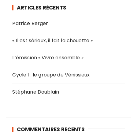
r
ARTICLES RÉCENTS
c
h
Patrice Berger
e
p
o
« Il est sérieux, il fait la chouette »
u
r
L’émission « Vivre ensemble »
:
Cycle 1 : le groupe de Vénissieux
Stéphane Daublain
COMMENTAIRES RÉCENTS