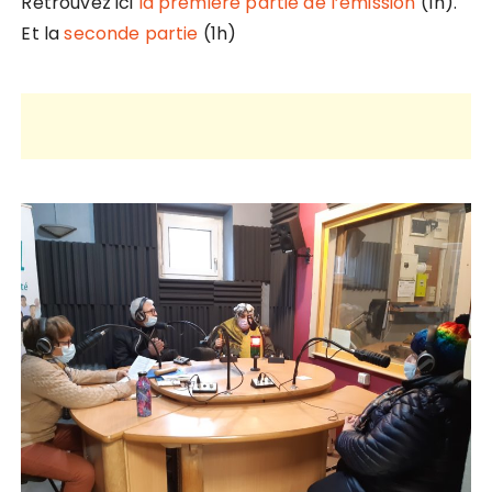
Retrouvez ici
la première partie de l’émission
(1h).
Et la
seconde partie
(1h)